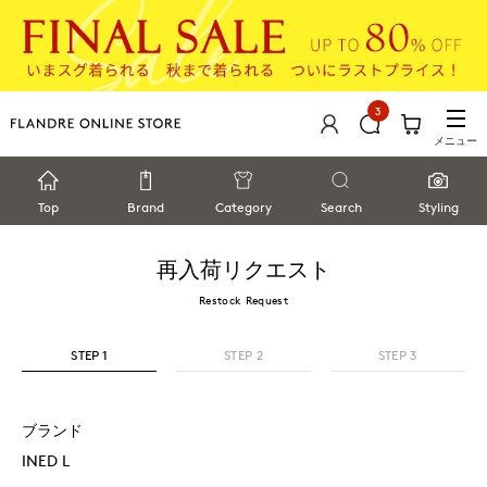
3
メニュー
Top
Brand
Category
Search
Styling
再入荷リクエスト
Restock Request
STEP 1
STEP 2
STEP 3
ブランド
INED L