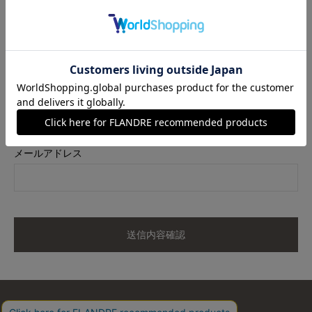
商品名
《大きいサイズ》タンクトップ《スビン綿MIX天竺/A-GIRL’S 》
カラー
ホワイト
サイズ
17
メールアドレス
送信内容確認