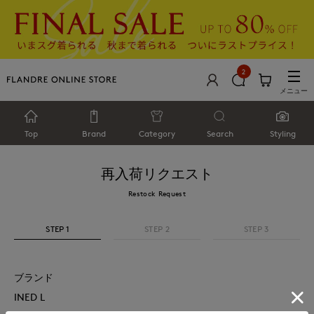
2
メニュー
Top
Brand
Category
Search
Styling
再入荷リクエスト
Restock Request
STEP 1
STEP 2
STEP 3
ブランド
INED L