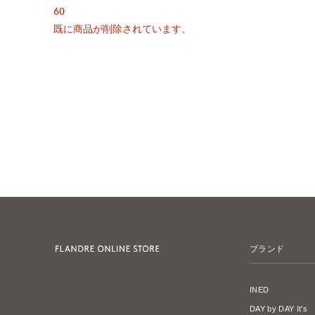
60
既に商品が削除されています。
ブランド
INED
DAY by DAY It's