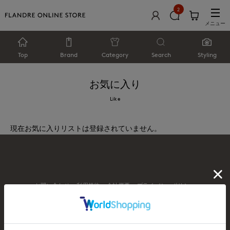
2
メニュー
Top
Brand
Category
Search
Styling
お気に入り
Like
現在お気に入りリストは登録されていません。
お問い合わせ
利用規約
会社概要
プライバシーポリシー
特定商取引・古物営業法に基づく表示
店舗リスト
© FLANDRE CO., LTD.