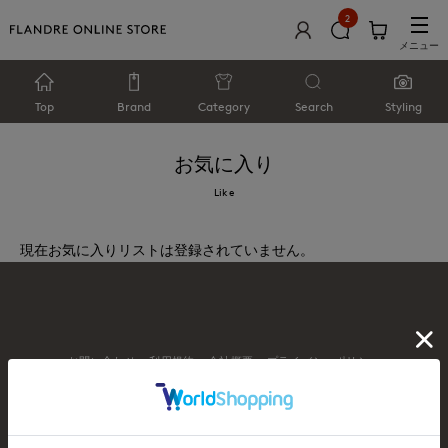
2
メニュー
Top
Brand
Category
Search
Styling
お気に入り
Like
現在お気に入りリストは登録されていません。
お問い合わせ
利用規約
会社概要
プライバシーポリシー
特定商取引・古物営業法に基づく表示
店舗リスト
© FLANDRE CO., LTD.