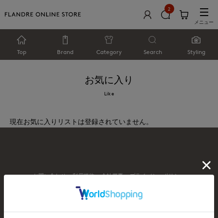
2
メニュー
Top
Brand
Category
Search
Styling
お気に入り
Like
現在お気に入りリストは登録されていません。
お問い合わせ
利用規約
会社概要
プライバシーポリシー
特定商取引・古物営業法に基づく表示
店舗リスト
© FLANDRE CO., LTD.