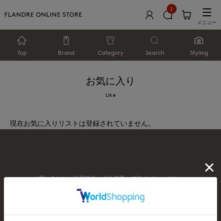
2
メニュー
Top
Brand
Category
Search
Styling
お気に入り
Like
現在お気に入りリストは登録されていません。
お問い合わせ
利用規約
会社概要
プライバシーポリシー
特定商取引・古物営業法に基づく表示
店舗リスト
© FLANDRE CO., LTD.