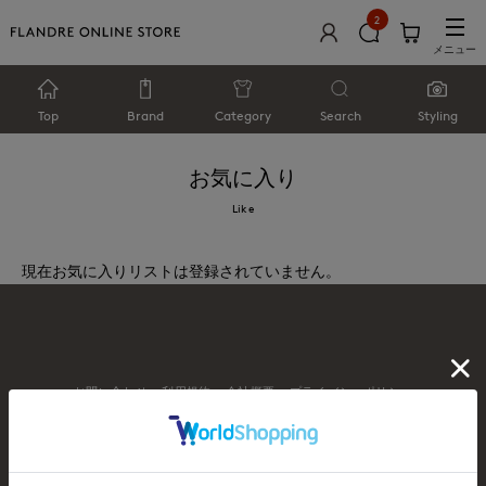
2
メニュー
Top
Brand
Category
Search
Styling
お気に入り
Like
現在お気に入りリストは登録されていません。
お問い合わせ
利用規約
会社概要
プライバシーポリシー
特定商取引・古物営業法に基づく表示
店舗リスト
© FLANDRE CO., LTD.