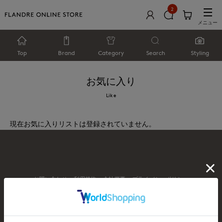
2
メニュー
Top
Brand
Category
Search
Styling
お気に入り
Like
現在お気に入りリストは登録されていません。
お問い合わせ
利用規約
会社概要
プライバシーポリシー
特定商取引・古物営業法に基づく表示
店舗リスト
© FLANDRE CO., LTD.