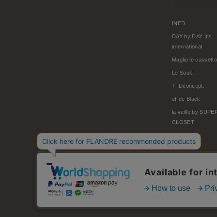
INED
DAY by DAY It's
international
Maglie le cassetto
Le Souk
7-IDconcept.
ef-de Black
la veille by SUP
CLOSET
© FLANDRE CO., LTD.
お問い合わせ