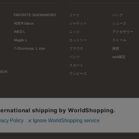
FAVORITE SUKINAMONO
コート
バッグ
ADER.bijoux
ジャケット
シューズ
INED L
ニット
アクセサリー
Maglie L
カットソー
ストール
7-IDconcept. L size
ブラウス
雑貨
パンツ
web限定
スカート
ERIOR
ワンピース
利用規約
会社概要
プライバシーポリシー
特定商取引・古物営業法に基づく表示