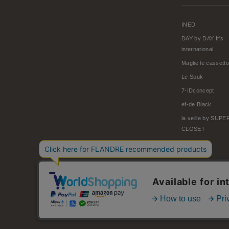
INED
DAY by DAY It's
international
Maglie le cassetto
Le Souk
7-IDconcept.
ef-de Black
la veille by SUP
CLOSET
© FLANDRE CO., LTD.
お問い合わせ