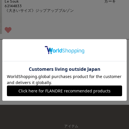
Le Souk
カーキ
62144833
《大きいサイズ》ジップアップブルゾン
1
アイテム