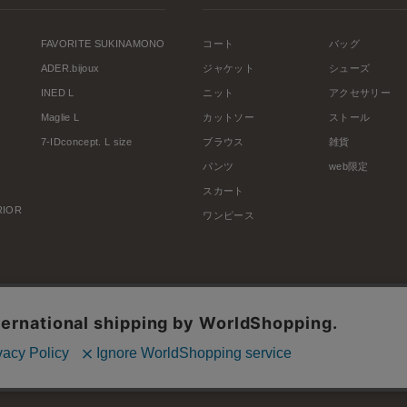
FAVORITE SUKINAMONO
コート
バッグ
ADER.bijoux
ジャケット
シューズ
INED L
ニット
アクセサリー
Maglie L
カットソー
ストール
7-IDconcept. L size
ブラウス
雑貨
パンツ
web限定
スカート
ERIOR
ワンピース
利用規約
会社概要
プライバシーポリシー
特定商取引・古物営業法に基づく表示