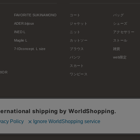
FAVORITE SUKINAMONO
コート
バッグ
ADER.bijoux
ジャケット
シューズ
INED L
ニット
アクセサリー
Maglie L
カットソー
ストール
7-IDconcept. L size
ブラウス
雑貨
パンツ
web限定
スカート
ERIOR
ワンピース
利用規約
会社概要
プライバシーポリシー
特定商取引・古物営業法に基づく表示