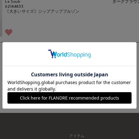
Le Souk
ダークブラウ
62144833
《大きいサイズ》ジップアップブルゾン
1
アイテム