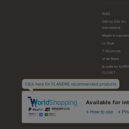
INED
DAY by DAY It's
international
Maglie le cassetto
Le Souk
7-IDconcept.
ef-de Black
la veille by SUP
CLOSET
© FLANDRE CO., LTD.
お問い合わせ