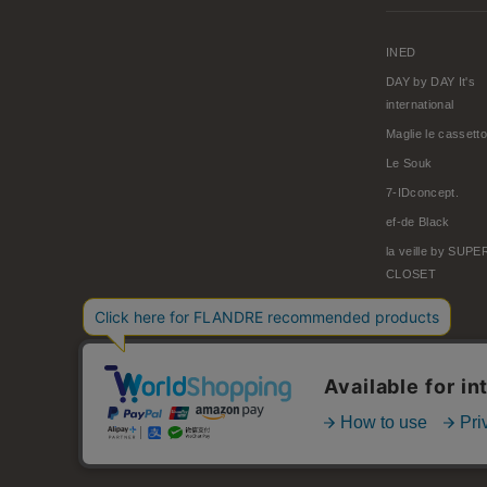
INED
DAY by DAY It's
international
Maglie le cassetto
Le Souk
7-IDconcept.
ef-de Black
la veille by SUP
CLOSET
© FLANDRE CO., LTD.
お問い合わせ