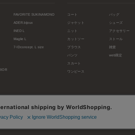
FAVORITE SUKINAMONO
コート
バッグ
ADER.bijoux
ジャケット
シューズ
INED L
ニット
アクセサリー
Maglie L
カットソー
ストール
7-IDconcept. L size
ブラウス
雑貨
パンツ
web限定
スカート
ERIOR
ワンピース
利用規約
会社概要
プライバシーポリシー
特定商取引・古物営業法に基づく表示