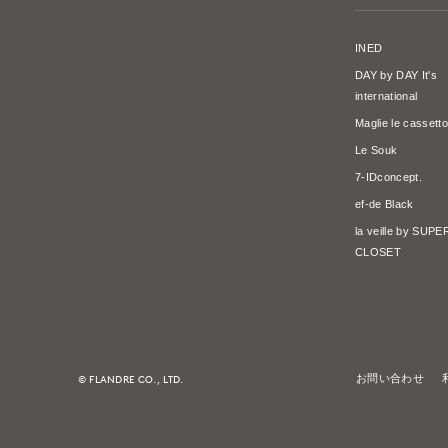
INED
DAY by DAY It's
international
Maglie le cassetto
Le Souk
7-IDconcept.
ef-de Black
la veille by SUP
CLOSET
© FLANDRE CO., LTD.
お問い合わせ