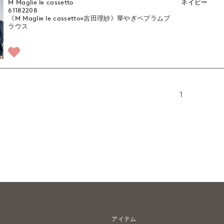
M Maglie le cassetto
ネイビー
61182208
《M Maglie le cassetto×吉田理紗》華やぎペプラムブ
ラウス
1
アイテム