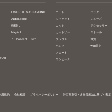
FAVORITE SUKINAMONO
コート
バッグ
ADER.bijoux
ジャケット
シューズ
INED L
ニット
アクセサリー
Maglie L
カットソー
ストール
7-IDconcept. L size
ブラウス
雑貨
パンツ
web限定
スカート
ERIOR
ワンピース
利用規約
会社概要
プライバシーポリシー
特定商取引・古物営業法に基づく表示