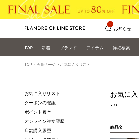
2
お知らせ
TOP
新着
ブランド
アイテム
詳細検索
TOP
会員ページ
お気に入りリスト
お気に入
お気に入りリスト
クーポンの確認
Like
ポイント履歴
オンライン注文履歴
商品名
店舗購入履歴