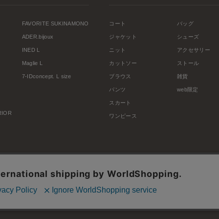
FAVORITE SUKINAMONO
コート
バッグ
ADER.bijoux
ジャケット
シューズ
INED L
ニット
アクセサリー
Maglie L
カットソー
ストール
7-IDconcept. L size
ブラウス
雑貨
パンツ
web限定
スカート
ERIOR
ワンピース
利用規約
会社概要
プライバシーポリシー
特定商取引・古物営業法に基づく表示