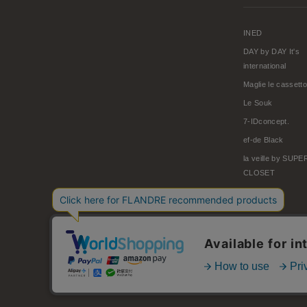
INED
DAY by DAY It's
international
Maglie le cassetto
Le Souk
7-IDconcept.
ef-de Black
la veille by SUP
CLOSET
© FLANDRE CO., LTD.
お問い合わせ