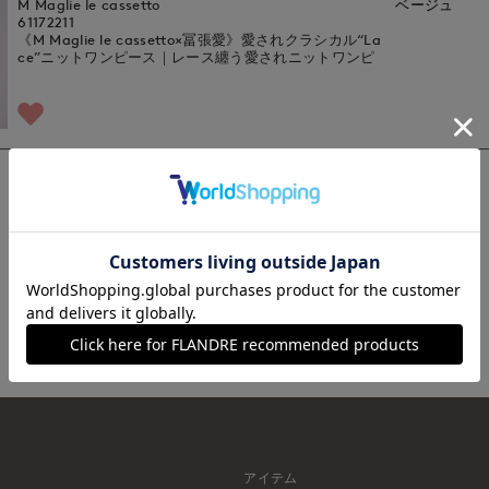
M Maglie le cassetto
ベージュ
61172211
《M Maglie le cassetto×冨張愛》愛されクラシカル“La
ce”ニットワンピース｜レース纏う愛されニットワンピ
1
アイテム