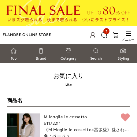
3
メニュー
Top
Brand
Category
Search
Styling
お気に入り
Like
商品名
M Maglie le cassetto
61172211
《M Maglie le cassetto×冨張愛》愛されク
ラシカル“Lace”ニットワンピース｜レース
ベージュ