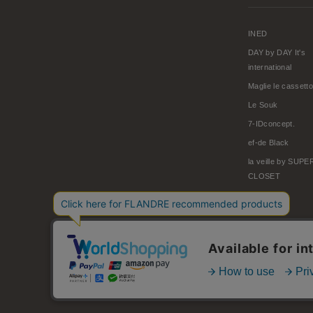
INED
DAY by DAY It's
international
Maglie le cassetto
Le Souk
7-IDconcept.
ef-de Black
la veille by SUP
CLOSET
© FLANDRE CO., LTD.
お問い合わせ