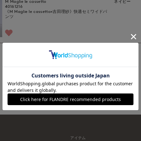
M Maglie le cassetto
ネイビー
40161216
《M Maglie le cassetto×吉田理紗》快適セミワイドパ
ンツ
1
アイテム