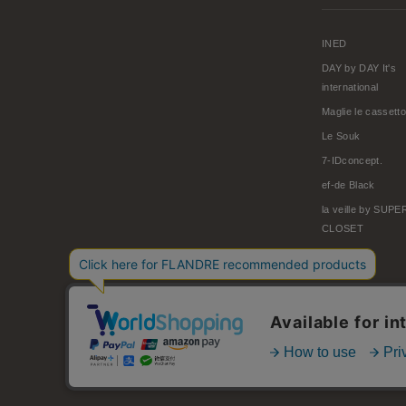
INED
DAY by DAY It's
international
Maglie le cassetto
Le Souk
7-IDconcept.
ef-de Black
la veille by SUP
CLOSET
© FLANDRE CO., LTD.
お問い合わせ