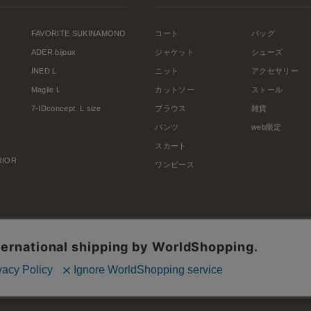
FAVORITE SUKINAMONO
コート
バッグ
ADER.bijoux
ジャケット
シューズ
INED L
ニット
アクセサリー
Maglie L
カットソー
ストール
7-IDconcept. L size
ブラウス
雑貨
パンツ
web限定
スカート
ERIOR
ワンピース
利用規約
会社概要
プライバシーポリシー
特定商取引・古物営業法に基づく表示