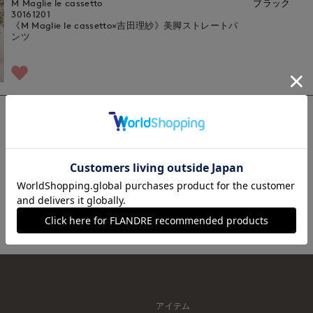
M Maglie le cassetto
ブラック
30161201
《M Maglie le cassetto×吉田理紗》美脚ストレートパ
ンツ
1
アイテム