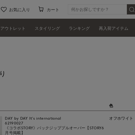
お気に入り
カート
アウトレット
スタイリング
ランキング
再入荷アイテム
り
色
DAY by DAY It's international
オフホワイト
62190027
《コラボSTORY》バックジッププルオーバー【STORY6
月号掲載】