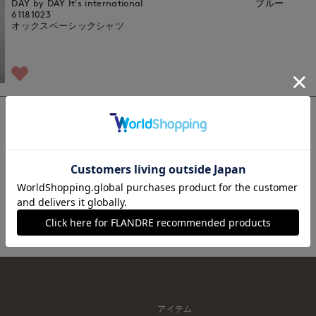
DAY by DAY It's international
ブルー
61181023
オックスベーシックシャツ
1
アイテム