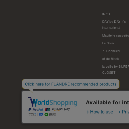
INED
DAY by DAY It's
international
Maglie le cassetto
Le Souk
7-IDconcept.
ef-de Black
la veille by SUP
CLOSET
© FLANDRE CO., LTD.
お問い合わせ