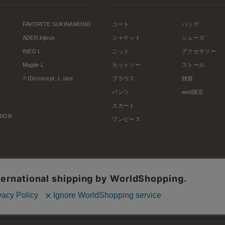
FAVORITE SUKINAMONO
コート
バッグ
ADER.bijoux
ジャケット
シューズ
INED L
ニット
アクセサリー
Maglie L
カットソー
ストール
7-IDconcept. L size
ブラウス
雑貨
パンツ
web限定
スカート
ERIOR
ワンピース
利用規約
会社概要
プライバシーポリシー
特定商取引・古物営業法に基づく表示