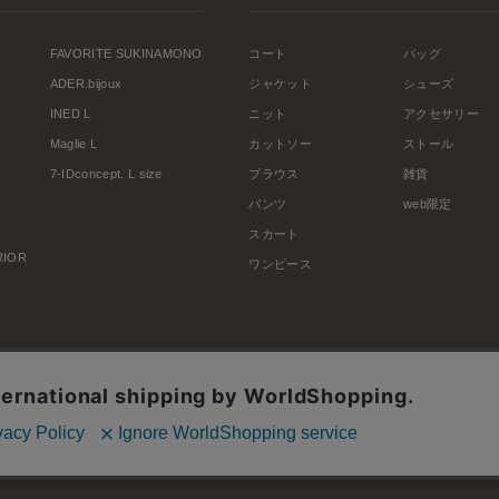
FAVORITE SUKINAMONO
コート
バッグ
ADER.bijoux
ジャケット
シューズ
INED L
ニット
アクセサリー
Maglie L
カットソー
ストール
7-IDconcept. L size
ブラウス
雑貨
パンツ
web限定
スカート
ERIOR
ワンピース
利用規約
会社概要
プライバシーポリシー
特定商取引・古物営業法に基づく表示