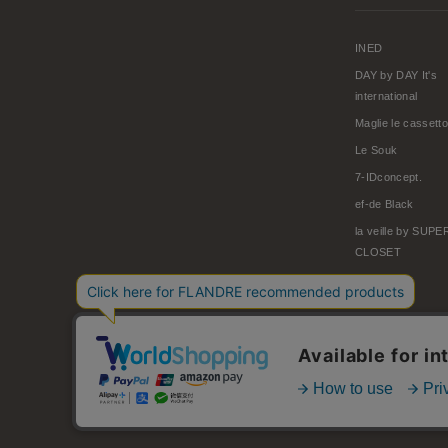
INED
DAY by DAY It's
international
Maglie le cassetto
Le Souk
7-IDconcept.
ef-de Black
la veille by SUP
CLOSET
© FLANDRE CO., LTD.
お問い合わせ