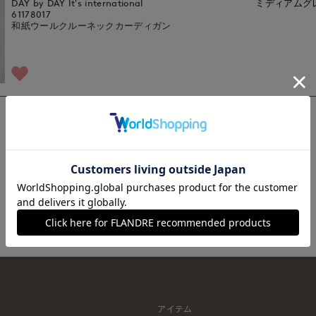
DAY by DAY It's international
ミディアムグ
61178017
和紙ウールクルーネックカーディガン
1
アイテム