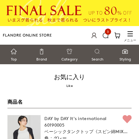
3
メニュー
Top
Brand
Category
Search
Styling
お気に入り
Like
商品名
DAY by DAY It's international
60190005
ベーシックタンクトップ《スビン綿MIXフ
ライス》
グレー