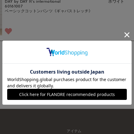
DAY by DAY It's international
ホワイト
60161007
ベーシックコットンパンツ《ギャバストレッチ》
1
アイテム