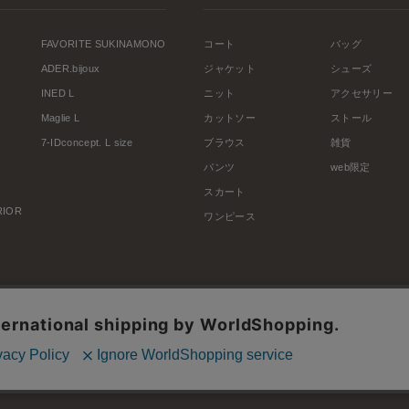
FAVORITE SUKINAMONO
コート
バッグ
ADER.bijoux
ジャケット
シューズ
INED L
ニット
アクセサリー
Maglie L
カットソー
ストール
7-IDconcept. L size
ブラウス
雑貨
パンツ
web限定
スカート
ERIOR
ワンピース
利用規約
会社概要
プライバシーポリシー
特定商取引・古物営業法に基づく表示