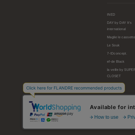
INED
DAY by DAY It's
international
Maglie le cassetto
Le Souk
7-IDconcept.
ef-de Black
la veille by SUP
CLOSET
© FLANDRE CO., LTD.
お問い合わせ