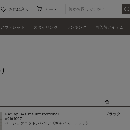
お気に入り
カート
アウトレット
スタイリング
ランキング
再入荷アイテム
り
色
DAY by DAY It's international
ブラック
60161007
ベーシックコットンパンツ《ギャバストレッチ》