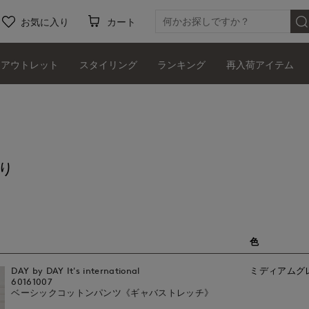
お気に入り
カート
アウトレット
スタイリング
ランキング
再入荷アイテム
り
色
DAY by DAY It's international
ミディアムグ
60161007
ベーシックコットンパンツ《ギャバストレッチ》