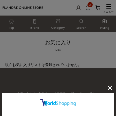
2
メニュー
Top
Brand
Category
Search
Styling
お気に入り
Like
現在お気に入りリストは登録されていません。
お問い合わせ
利用規約
会社概要
プライバシーポリシー
特定商取引・古物営業法に基づく表示
店舗リスト
© FLANDRE CO., LTD.