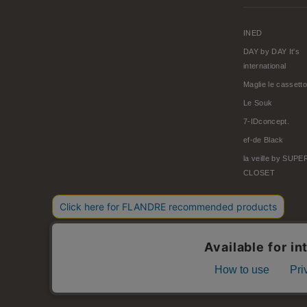
INED
DAY by DAY It's
international
Maglie le cassetto
Le Souk
7-IDconcept.
ef-de Black
la veille by SUP
CLOSET
© FLANDRE CO., LTD.
お問い合わせ