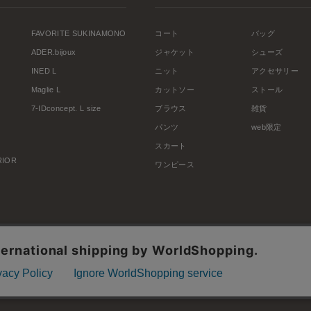
FAVORITE SUKINAMONO
コート
バッグ
ADER.bijoux
ジャケット
シューズ
INED L
ニット
アクセサリー
Maglie L
カットソー
ストール
7-IDconcept. L size
ブラウス
雑貨
パンツ
web限定
スカート
ERIOR
ワンピース
利用規約
会社概要
プライバシーポリシー
特定商取引・古物営業法に基づく表示