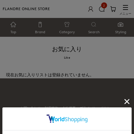
2
メニュー
Top
Brand
Category
Search
Styling
お気に入り
Like
現在お気に入りリストは登録されていません。
お問い合わせ
利用規約
会社概要
プライバシーポリシー
特定商取引・古物営業法に基づく表示
店舗リスト
© FLANDRE CO., LTD.