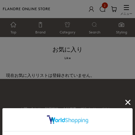
2
メニュー
Top
Brand
Category
Search
Styling
お気に入り
Like
現在お気に入りリストは登録されていません。
お問い合わせ
利用規約
会社概要
プライバシーポリシー
特定商取引・古物営業法に基づく表示
店舗リスト
© FLANDRE CO., LTD.