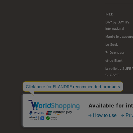
INED
DAY by DAY It's
international
Maglie le cassetto
Le Souk
7-IDconcept.
ef-de Black
la veille by SUP
CLOSET
© FLANDRE CO., LTD.
お問い合わせ