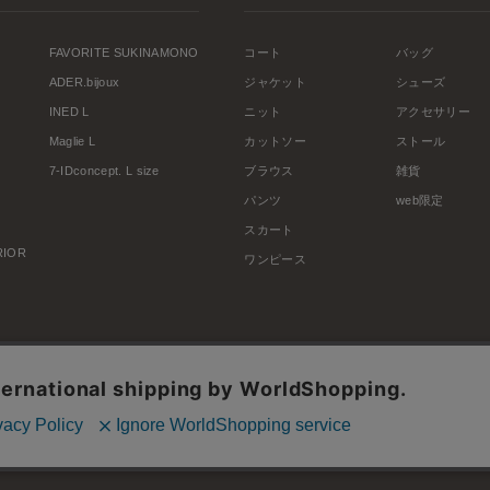
FAVORITE SUKINAMONO
コート
バッグ
ADER.bijoux
ジャケット
シューズ
INED L
ニット
アクセサリー
Maglie L
カットソー
ストール
7-IDconcept. L size
ブラウス
雑貨
パンツ
web限定
スカート
ERIOR
ワンピース
利用規約
会社概要
プライバシーポリシー
特定商取引・古物営業法に基づく表示