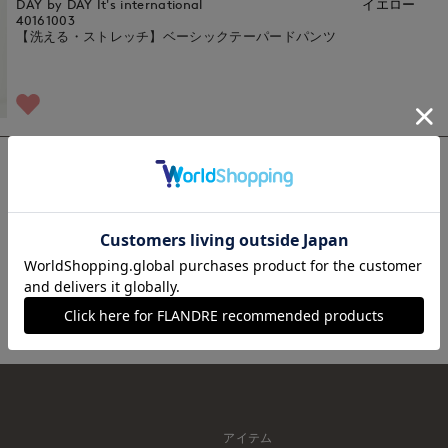
DAY by DAY It's international
イエロー
40161003
【洗える・ストレッチ】ベーシックテーパードパンツ
1
アイテム