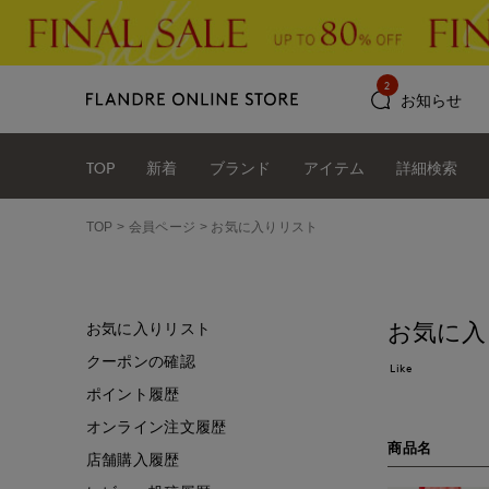
2
お知らせ
TOP
新着
ブランド
アイテム
詳細検索
TOP
会員ページ
お気に入りリスト
お気に入
お気に入りリスト
クーポンの確認
Like
ポイント履歴
オンライン注文履歴
商品名
店舗購入履歴