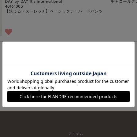
DAY by DAY It's international
チャコールグ
40161003
【洗える・ストレッチ】ベーシックテーパードパンツ
1
アイテム