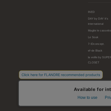
INED
DAY by DAY It's
international
Maglie le cassetto
Le Souk
7-IDconcept.
ef-de Black
la veille by SUP
CLOSET
© FLANDRE CO., LTD.
お問い合わせ