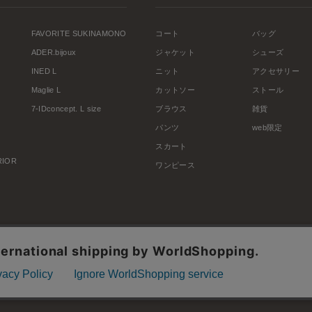
FAVORITE SUKINAMONO
コート
バッグ
ADER.bijoux
ジャケット
シューズ
INED L
ニット
アクセサリー
Maglie L
カットソー
ストール
7-IDconcept. L size
ブラウス
雑貨
パンツ
web限定
スカート
ERIOR
ワンピース
利用規約
会社概要
プライバシーポリシー
特定商取引・古物営業法に基づく表示