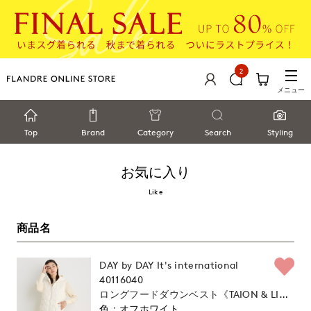
2
メニュー
Top
Brand
Category
Search
Styling
お気に入り
Like
商品名
DAY by DAY It's international
40116040
ロングフードダウンベスト《TAION & LIM
ONTA EAST》
オフホワイト