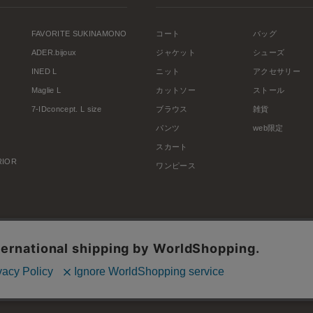
FAVORITE SUKINAMONO
コート
バッグ
ADER.bijoux
ジャケット
シューズ
INED L
ニット
アクセサリー
Maglie L
カットソー
ストール
7-IDconcept. L size
ブラウス
雑貨
パンツ
web限定
スカート
ERIOR
ワンピース
利用規約
会社概要
プライバシーポリシー
特定商取引・古物営業法に基づく表示