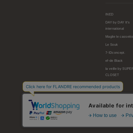
INED
DAY by DAY It's
international
Maglie le cassetto
Le Souk
7-IDconcept.
ef-de Black
la veille by SUP
CLOSET
© FLANDRE CO., LTD.
お問い合わせ