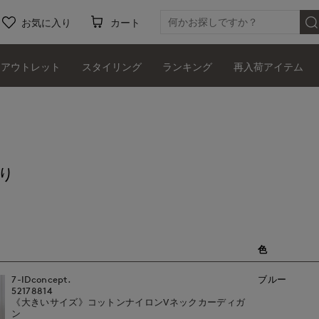
お気に入り
カート
アウトレット
スタイリング
ランキング
再入荷アイテム
り
色
7-IDconcept.
ブルー
52178814
《大きいサイズ》コットンナイロンVネックカーディガ
ン