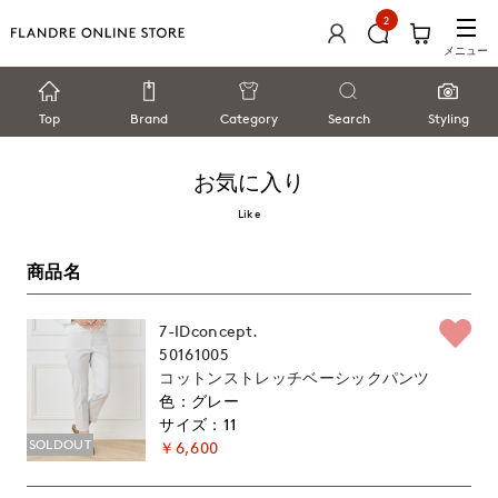
2
メニュー
Top
Brand
Category
Search
Styling
お気に入り
Like
商品名
7-IDconcept.
50161005
コットンストレッチベーシックパンツ
グレー
11
SOLDOUT
￥6,600