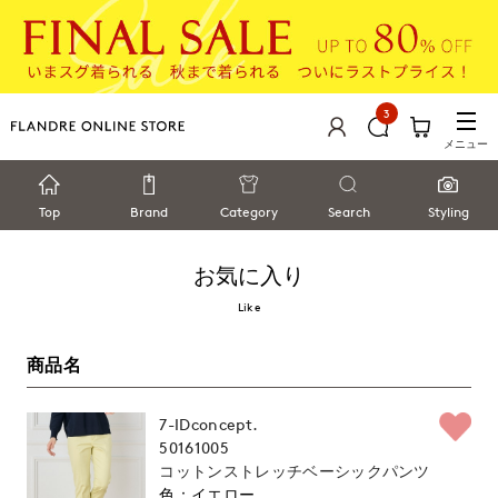
3
メニュー
Top
Brand
Category
Search
Styling
お気に入り
Like
商品名
7-IDconcept.
50161005
コットンストレッチベーシックパンツ
イエロー