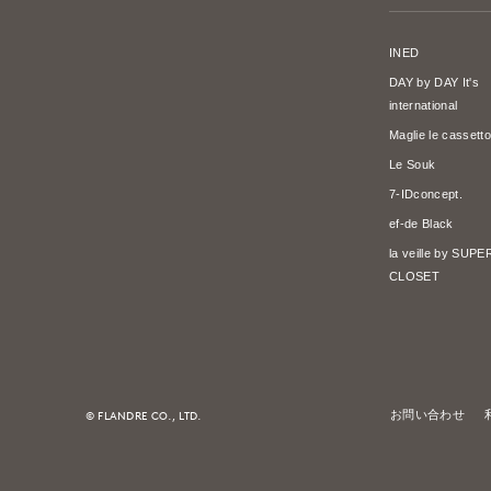
INED
DAY by DAY It's
international
Maglie le cassetto
Le Souk
7-IDconcept.
ef-de Black
la veille by SUP
CLOSET
© FLANDRE CO., LTD.
お問い合わせ