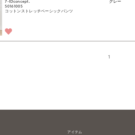
7-IDconcept.
グレー
50161005
コットンストレッチベーシックパンツ
1
アイテム