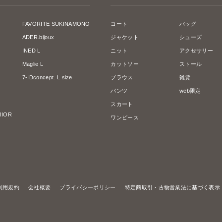
FAVORITE SUKINAMONO
コート
バッグ
ADER.bijoux
ジャケット
シューズ
INED L
ニット
アクセサリー
Maglie L
カットソー
ストール
7-IDconcept. L size
ブラウス
雑貨
パンツ
web限定
スカート
ERIOR
ワンピース
利用規約
会社概要
プライバシーポリシー
特定商取引・古物営業法に基づく表示