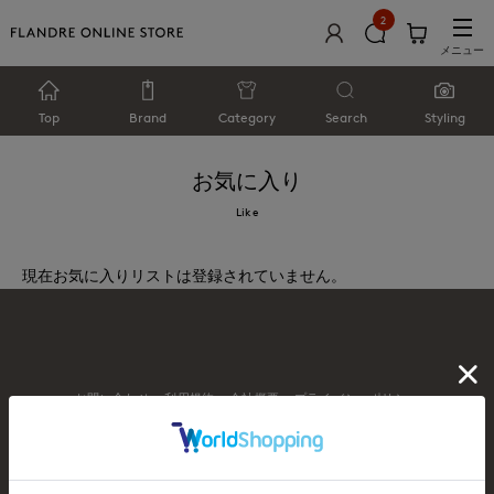
2
メニュー
Top
Brand
Category
Search
Styling
お気に入り
Like
現在お気に入りリストは登録されていません。
お問い合わせ
利用規約
会社概要
プライバシーポリシー
特定商取引・古物営業法に基づく表示
店舗リスト
© FLANDRE CO., LTD.