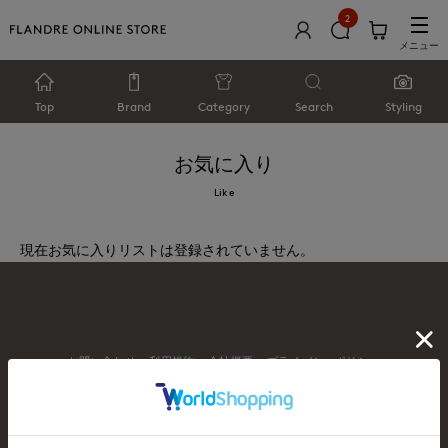
2
メニュー
Top
Brand
Category
Search
Styling
お気に入り
Like
現在お気に入りリストは登録されていません。
お問い合わせ
利用規約
会社概要
プライバシーポリシー
特定商取引・古物営業法に基づく表示
店舗リスト
© FLANDRE CO., LTD.