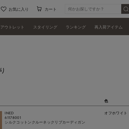
お気に入り
カート
アウトレット
スタイリング
ランキング
再入荷アイテム
り
色
INED
オフホワイト
61178001
シルクコットンクルーネックリブカーディガン