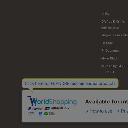
INED
DAY by DAY It's
international
Maglie le cassetto
Le Souk
7-IDconcept.
ef-de Black
la veille by SUP
CLOSET
© FLANDRE CO., LTD.
お問い合わせ