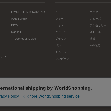
FAVORITE SUKINAMONO
コート
バッグ
ADER.bijoux
ジャケット
シューズ
INED L
ニット
アクセサリー
Maglie L
カットソー
ストール
7-IDconcept. L size
ブラウス
雑貨
パンツ
web限定
スカート
ERIOR
ワンピース
利用規約
会社概要
プライバシーポリシー
特定商取引・古物営業法に基づく表示