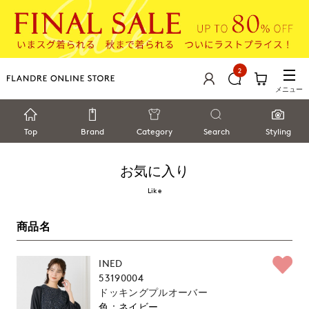
2
メニュー
Top
Brand
Category
Search
Styling
お気に入り
Like
商品名
INED
53190004
ドッキングプルオーバー
ネイビー