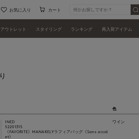
お気に入り
カート
アウトレット
スタイリング
ランキング
再入荷アイテム
り
色
INED
ワイン
52201315
《FAVORITE》MANAKELYラフィアバッグ《Sans arcid
et》