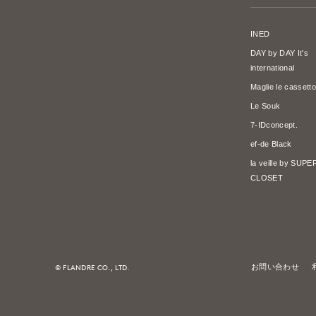
INED
DAY by DAY It's
international
Maglie le cassetto
Le Souk
7-IDconcept.
ef-de Black
la veille by SUP
CLOSET
© FLANDRE CO., LTD.
お問い合わせ