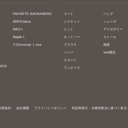
FAVORITE SUKINAMONO
コート
バッグ
ADER.bijoux
ジャケット
シューズ
INED L
ニット
アクセサリー
Maglie L
カットソー
ストール
7-IDconcept. L size
ブラウス
雑貨
パンツ
web限定
スカート
ERIOR
ワンピース
利用規約
会社概要
プライバシーポリシー
特定商取引・古物営業法に基づく表示