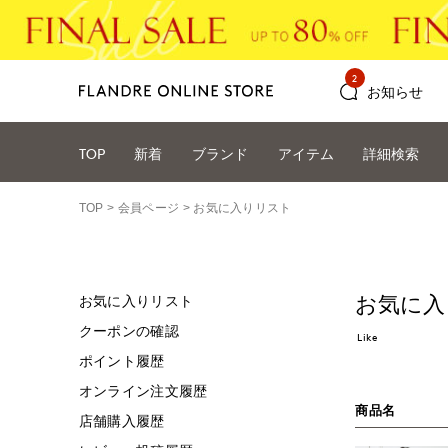
2
お知らせ
TOP
新着
ブランド
アイテム
詳細検索
TOP
会員ページ
お気に入りリスト
お気に入
お気に入りリスト
クーポンの確認
Like
ポイント履歴
オンライン注文履歴
商品名
店舗購入履歴