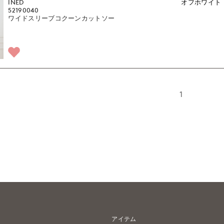
INED
オフホワイト
52190040
ワイドスリーブコクーンカットソー
1
アイテム