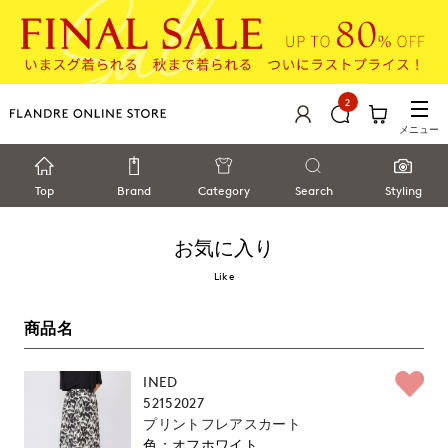
2
メニュー
Top
Brand
Category
Search
Styling
お気に入り
Like
商品名
INED
52152027
プリントフレアスカート
オフホワイト