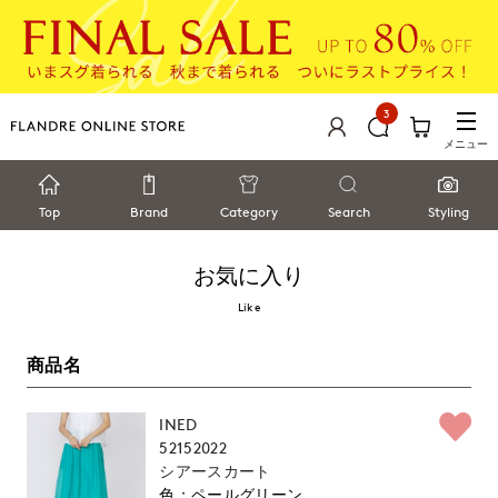
3
メニュー
Top
Brand
Category
Search
Styling
お気に入り
Like
商品名
INED
52152022
シアースカート
ペールグリーン