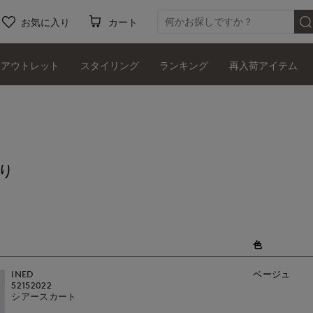
お気に入り
カート
アウトレット
スタイリング
ランキング
再入荷アイテム
り
色
INED
ベージュ
52152022
シアースカート