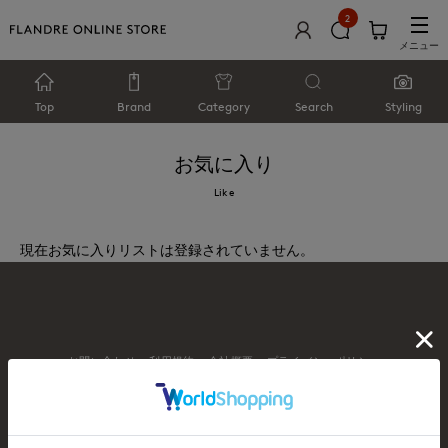
2
メニュー
Top
Brand
Category
Search
Styling
お気に入り
Like
現在お気に入りリストは登録されていません。
お問い合わせ
利用規約
会社概要
プライバシーポリシー
特定商取引・古物営業法に基づく表示
店舗リスト
© FLANDRE CO., LTD.