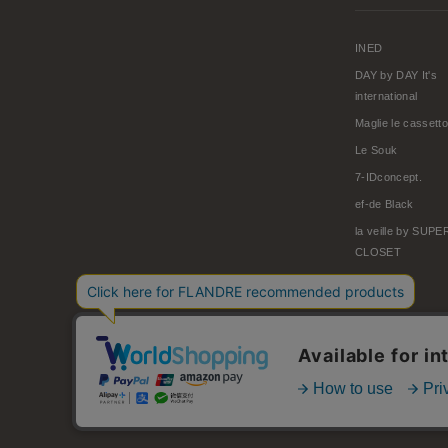
INED
DAY by DAY It's
international
Maglie le cassetto
Le Souk
7-IDconcept.
ef-de Black
la veille by SUP
CLOSET
© FLANDRE CO., LTD.
お問い合わせ