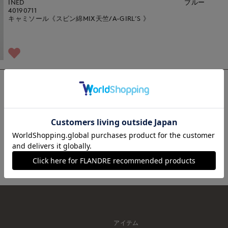
INED
ブルー
40190711
キャミソール《スビン綿MIX天竺/A-GIRL’S 》
1
アイテム