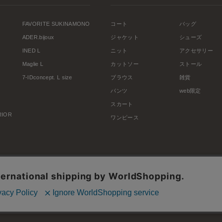
FAVORITE SUKINAMONO
コート
バッグ
ADER.bijoux
ジャケット
シューズ
INED L
ニット
アクセサリー
Maglie L
カットソー
ストール
7-IDconcept. L size
ブラウス
雑貨
パンツ
web限定
スカート
ERIOR
ワンピース
利用規約
会社概要
プライバシーポリシー
特定商取引・古物営業法に基づく表示