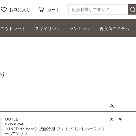
お気に入り
カート
アウトレット
スタイリング
ランキング
再入荷アイテム
り
色
OUTLET
カーキ
62190054
《INED de base》接触冷感 フォトプリントハーフスリ
ーブTシャツ